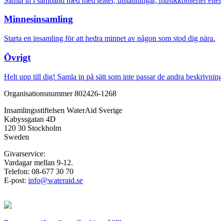
Samla in i samband med med teater, utställningar, musikkonserter elle
Minnesinsamling
Starta en insamling för att hedra minnet av någon som stod dig nära.
Övrigt
Helt upp till dig! Samla in på sätt som inte passar de andra beskrivnin
Organisationsnummer 802426-1268
Insamlingsstiftelsen WaterAid Sverige
Kabyssgatan 4D
120 30 Stockholm
Sweden
Givarservice:
Vardagar mellan 9-12.
Telefon: 08-677 30 70
E-post:
info@wateraid.se