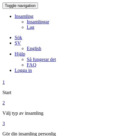
Toggle navigation
Insamling
Insamlingar
Lag
Sök
SV
English
Hjälp
Så fungerar det
FAQ
Logga in
1
Start
2
Välj typ av insamling
3
Gör din insamling personlig