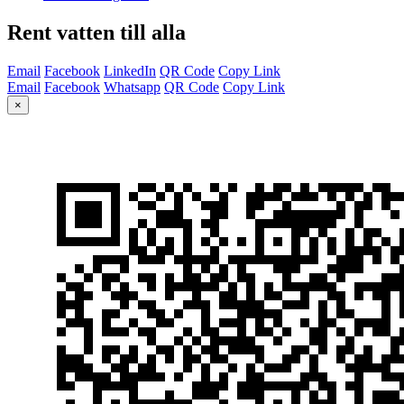
Rent vatten till alla
Email
Facebook
LinkedIn
QR Code
Copy Link
Email
Facebook
Whatsapp
QR Code
Copy Link
×