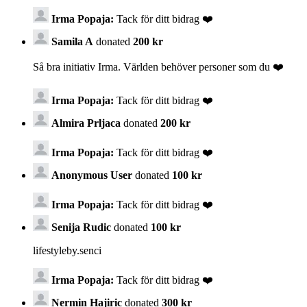
Irma Popaja:
Tack för ditt bidrag ❤️
Samila A
donated
200 kr
Så bra initiativ Irma. Världen behöver personer som du ❤️
Irma Popaja:
Tack för ditt bidrag ❤️
Almira Prljaca
donated
200 kr
Irma Popaja:
Tack för ditt bidrag ❤️
Anonymous User
donated
100 kr
Irma Popaja:
Tack för ditt bidrag ❤️
Senija Rudic
donated
100 kr
lifestyleby.senci
Irma Popaja:
Tack för ditt bidrag ❤️
Nermin Hajiric
donated
300 kr