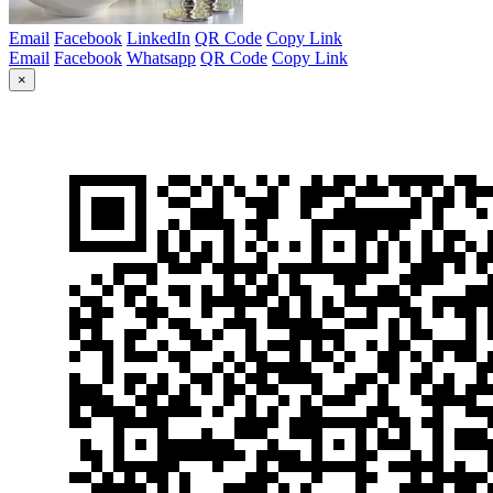
Email
Facebook
LinkedIn
QR Code
Copy Link
Email
Facebook
Whatsapp
QR Code
Copy Link
×