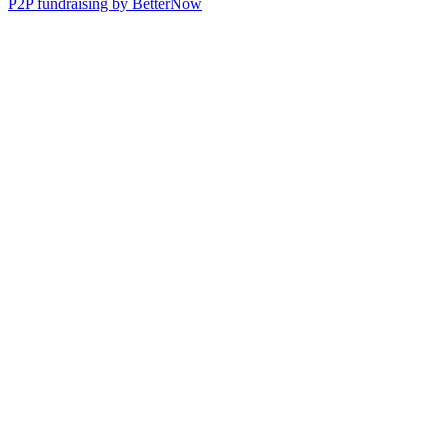
P2P fundraising by BetterNow