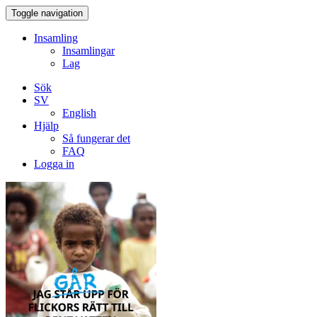
Toggle navigation
Insamling
Insamlingar
Lag
Sök
SV
English
Hjälp
Så fungerar det
FAQ
Logga in