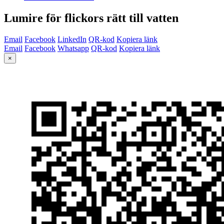
Lumire för flickors rätt till vatten
Email
Facebook
LinkedIn
QR-kod
Kopiera länk
Email
Facebook
Whatsapp
QR-kod
Kopiera länk
×