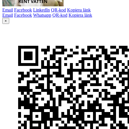
Email
Facebook
LinkedIn
QR-kod
Kopiera länk
Email
Facebook
Whatsapp
QR-kod
Kopiera länk
×