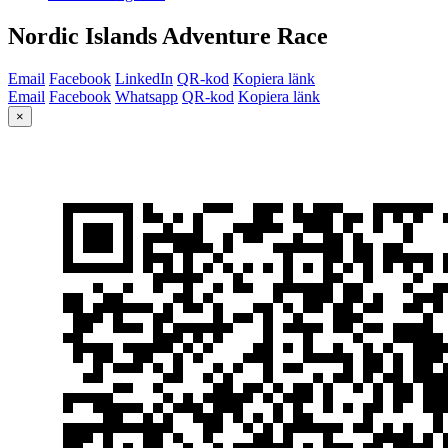
Nordic Islands Adventure Race
Email
Facebook
LinkedIn
QR-kod
Kopiera länk
Email
Facebook
Whatsapp
QR-kod
Kopiera länk
×