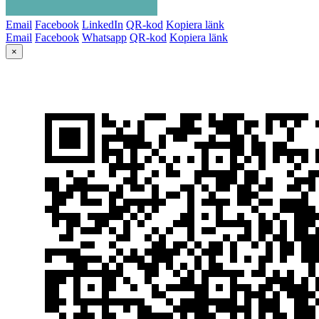
Email
Facebook
LinkedIn
QR-kod
Kopiera länk
Email
Facebook
Whatsapp
QR-kod
Kopiera länk
×