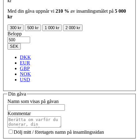
kr
Med din gåva uppnår vi
210 %
av insamlingsmålet på
5 000
kr
300 kr
500 kr
1 000 kr
2 000 kr
Belopp
SEK
DKK
EUR
GBP
NOK
USD
Din gåva
Namn som visas på gåvan
Kommentar
Dölj mitt / företagets namn på insamlingssidan