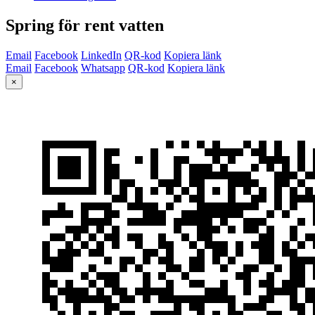
Spring för rent vatten
Email
Facebook
LinkedIn
QR-kod
Kopiera länk
Email
Facebook
Whatsapp
QR-kod
Kopiera länk
×