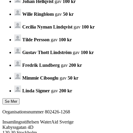
Johan Hellqvist
gav
100 kr
Wille Ringblom
gav
50 kr
Cecilia Nyman Lindqvist
gav
100 kr
Tilde Persson
gav
100 kr
Gustav Thott Lindström
gav
100 kr
Fredrik Lundberg
gav
200 kr
Mimmie Cibooglu
gav
50 kr
Linda Sigmer
gav
200 kr
Organisationsnummer 802426-1268
Insamlingsstiftelsen WaterAid Sverige
Kabyssgatan 4D
120 30 Stockholm