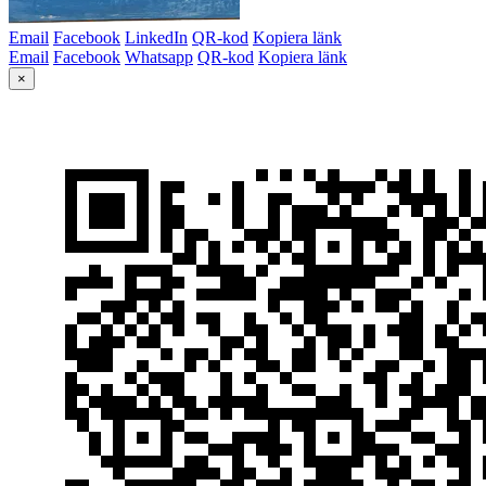
Email
Facebook
LinkedIn
QR-kod
Kopiera länk
Email
Facebook
Whatsapp
QR-kod
Kopiera länk
×