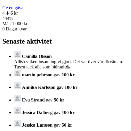
Ge en gåva
4 446 kr
444
%
Mål:
1 000 kr
0
Dagar kvar
Senaste aktivitet
Camilla Olsson
Alltså vilken insamling vi gjort. Det var över vår förväntan.
Tusen tack alla som bidragit🙏
martin pehrson
gav
100 kr
Annika Karlsson
gav
100 kr
Eva Strand
gav
50 kr
Jessica Dalberg
gav
100 kr
Jessica Larsson
gav
50 kr