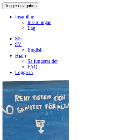
Toggle navigation
Insamling
Insamlingar
Lag
Sök
SV
English
Hjälp
Så fungerar det
FAQ
Logga in